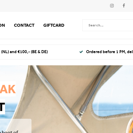
ION
CONTACT
GIFTCARD
 (NL) and €100,- (BE & DE)
Ordered before 1 PM, de
BAK
T
e boot of