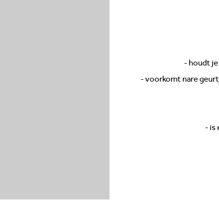
- houdt j
- voorkomt nare geurtj
- is