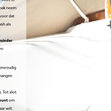
lbak neem
rvoor dat
ash als
minder
em
eenvoudig
 hangen
. Tot slot
ount
om
ar wilt.