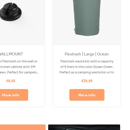
WALLMOUNT
Flextrash | Large | Ocean
Green
 Flextrash on the wall or
Flextrash waste bin with a capacity
 kitchen cabinet with 3M
of 9 liters in the color Ocean Green.
rews. Perfect for campers,
Perfect as a camping waste bin or to
r at home! Note: For the
use on your boat! The Coverbag is
€8,95
€39,95
able and secure fit, we
made from recycled PET and is
d using the screws, as
washable in your washing machine.
hesion depends on the
Clips available separately.
More info
More info
surface.