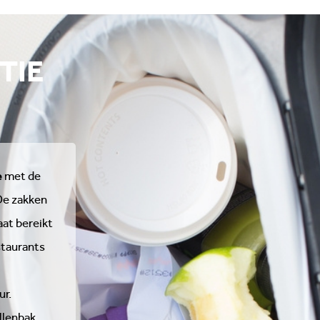
TIE
e
met de
De zakken
aat bereikt
staurants
ur.
llenbak