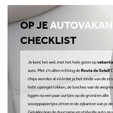
OP JE
AUTOVAKAN
CHECKLIST
vakanti
Je kent het wel, met het hele gezin op
Route de Soleil
auto. Met z'n allen richting de
! 
chips worden al vóórdat je het einde van de str
hebt opengetrokken, de lunches van de wegre
liggen na een paar uurtjes op de grond en alle
snoeppapiertjes zitten in de zijkanten van je de
Gelukkig kan de duurzame en stijlvolle auto pru