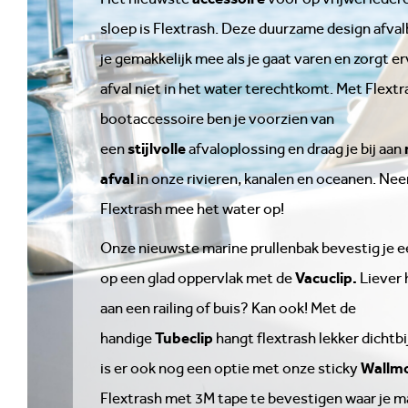
sloep is Flextrash. Deze duurzame design afva
je gemakkelijk mee als je gaat varen en zorgt e
afval niet in het water terechtkomt. Met Flextr
bootaccessoire ben je voorzien van
stijlvolle
een
afvaloplossing en draag je bij aan
afval
in onze rivieren, kanalen en oceanen. Ne
Flextrash mee het water op!
Onze nieuwste marine prullenbak bevestig je 
Vacuclip
.
op een glad oppervlak met de
Liever
aan een railing of buis? Kan ook! Met de
Tubeclip
handige
hangt flextrash lekker dichtbij
Wallm
is er ook nog een optie met onze sticky
Flextrash met 3M tape te bevestigen waar je ma