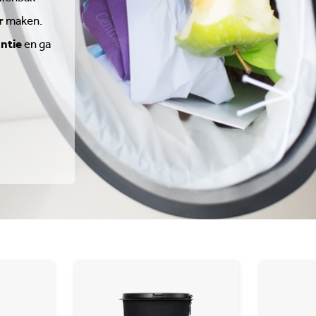
r
maken.
ntie
en ga