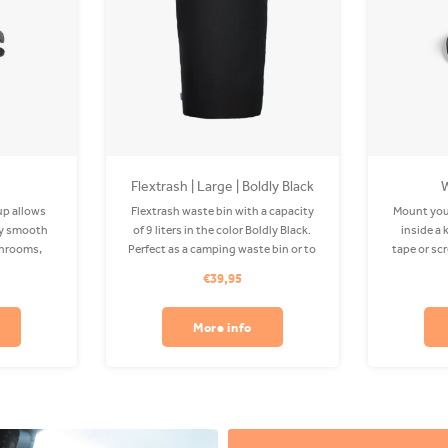
Flextrash | Large | Boldly Black
up allows
Flextrash waste bin with a capacity
Mount your
ny smooth
of 9 liters in the color Boldly Black.
inside a
throoms,
Perfect as a camping waste bin or to
tape or sc
r or the
use on your boat! The Coverbag is
boats, o
€39,95
camper that
made from recycled PET and is
most dur
t metal, or
washable in your washing machine.
recommen
ot stick to
Clips available separately.
tape ad
More info