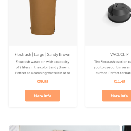
Flextrash | Large | Sandy Brown
VACUCLIP
Flextrash waste bin with a capacity
The Flextrash suction c
of 9 liters in the color Sandy Brown.
you to use our bin on a
Perfect as a camping waste bin or to
surface. Perfect for ba
use on your boat! The Coverbag is
windows, boat polyeste
€39,95
€11,45
made from recycled PET and is
extirior of your fridge or 
washable in your washing machine.
is made of aluminum, shee
Clips available separately.
stainless steel. NB! Will n
More info
More info
laminated w