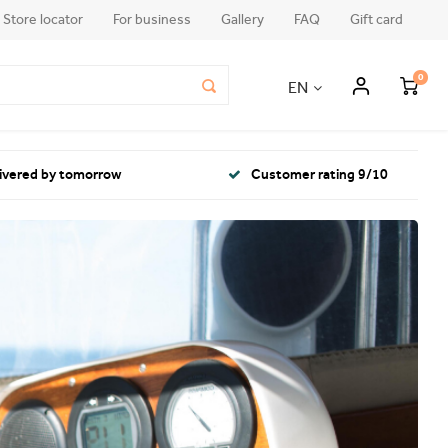
Store locator
For business
Gallery
FAQ
Gift card
0
EN
livered by tomorrow
Customer rating 9/10