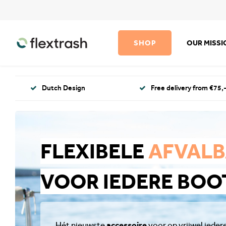
SHOP
OUR MISS
Dutch Design
Free delivery from €75,-
FLEXIBELE
AFVAL
VOOR IEDERE BOO
accessoire
Hét nieuwste
voor op vrijwel ieder