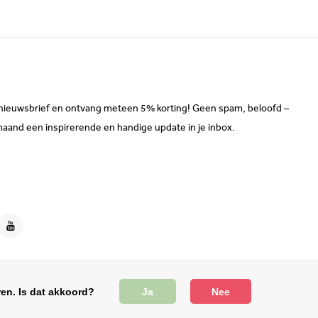
ze nieuwsbrief en ontvang meteen 5% korting! Geen spam, beloofd –
maand een inspirerende en handige update in je inbox.
en. Is dat akkoord?
Ja
Nee