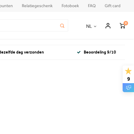
punten
Relatiegeschenk
Fotoboek
FAQ
Gift card
0
NL
 dezelfde dag verzonden
Beoordeling 9/10
9