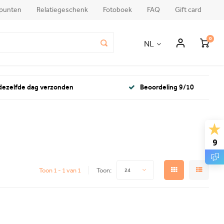
punten
Relatiegeschenk
Fotoboek
FAQ
Gift card
0
NL
 dezelfde dag verzonden
Beoordeling 9/10
9
Toon 1 - 1 van 1
Toon:
24