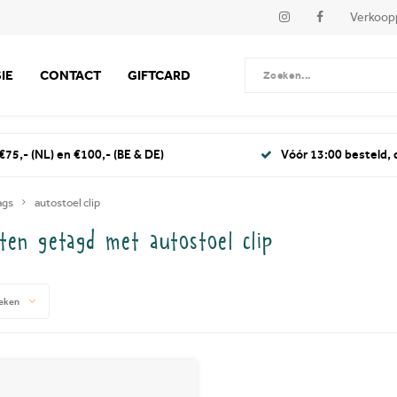
Verkoop
IE
CONTACT
GIFTCARD
€75,- (NL) en €100,- (BE & DE)
Vóór 13:00 besteld,
ags
autostoel clip
ten getagd met autostoel clip
eken