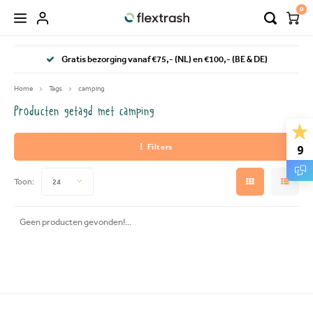
0
Hoofdmenu / flextrash prullenbakken
Hoofdmenu / camping prullenbak
Gratis bezorging vanaf €75,- (NL) en €100,- (BE & DE)
FLEXTRASH PRULLENBAKKEN
Taal
Home
Tags
camping
Producten getagd met camping
FLEXTRASH SMALL
Nederlands
Filters
9
FLEXTRASH MEDIUM
Deutsch
Toon:
24
FLEXTRASH LARGE
English
Geen producten gevonden!...