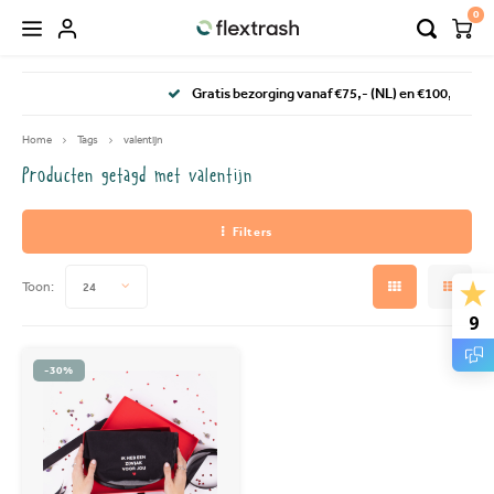
0
Hoofdmenu / flextrash prullenbakken
Hoofdmenu / camping prullenbak
Gratis bezorging vanaf €75,- (NL) en €100,- (BE & DE)
FLEXTRASH PRULLENBAKKEN
Taal
Home
Tags
valentijn
Producten getagd met valentijn
FLEXTRASH SMALL
Nederlands
Filters
FLEXTRASH MEDIUM
Deutsch
Toon:
24
FLEXTRASH LARGE
9
English
-30%