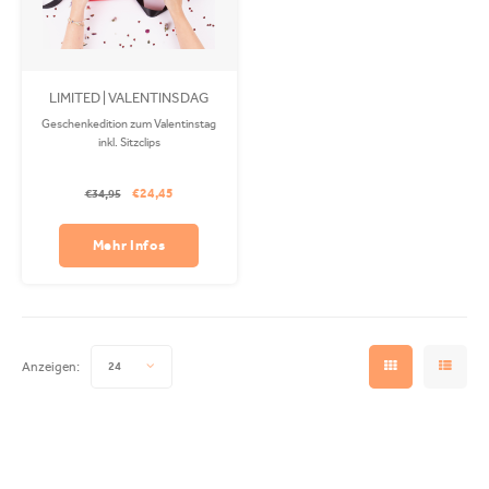
LIMITED | VALENTINSDAG
(Dutch only)
Geschenkedition zum Valentinstag
inkl. Sitzclips
€24,45
€34,95
Mehr Infos
Anzeigen:
24