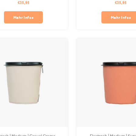
€35,95
€35,95
 ist in Ihrer Waschmaschine waschbar.
recyceltem PET und ist in Ihrer
Clips sind separat erhältlich.
waschbar. Clips sind separat 
Mehr Infos
Mehr Infos