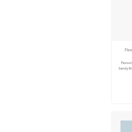
Fle
Fassun
Sandy Br
Auto! 
PET und