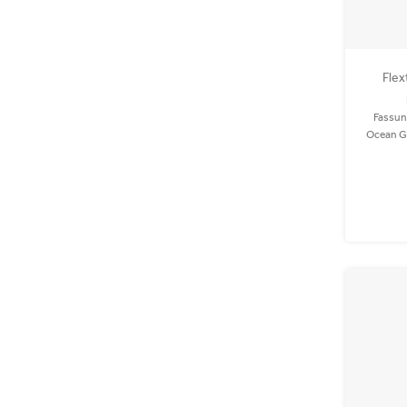
Flex
Fassun
Ocean Gr
Auto! 
PET und