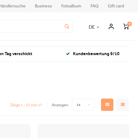
Händlersuche
Business
Fotoalbum
FAQ
Gift card
0
DE
en Tag verschickt
Kundenbewertung 9/10
Zeige 1 - 17 von 17
Anzeigen:
24