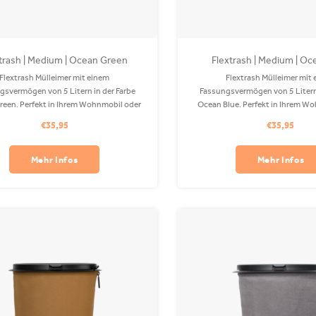
trash | Medium | Ocean Green
Flextrash | Medium | Oc
Flextrash Mülleimer mit einem
Flextrash Mülleimer mit
gsvermögen von 5 Litern in der Farbe
Fassungsvermögen von 5 Litern 
een. Perfekt in Ihrem Wohnmobil oder
Ocean Blue. Perfekt in Ihrem W
Der Coverbag besteht aus recyceltem
Auto! Der Coverbag besteht au
€35,95
€35,95
 ist in Ihrer Waschmaschine waschbar.
PET und ist in Ihrer Waschmasch
Clips sind separat erhältlich.
Clips sind separat erhält
Mehr Infos
Mehr Infos