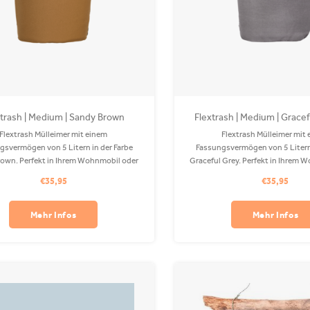
xtrash | Medium | Sandy Brown
Flextrash | Medium | Gracef
Flextrash Mülleimer mit einem
Flextrash Mülleimer mit
gsvermögen von 5 Litern in der Farbe
Fassungsvermögen von 5 Litern 
own. Perfekt in Ihrem Wohnmobil oder
Graceful Grey. Perfekt in Ihrem 
Der Coverbag besteht aus recyceltem
Auto! Der Coverbag besteht au
€35,95
€35,95
 ist in Ihrer Waschmaschine waschbar.
PET und ist in Ihrer Waschmasch
Clips sind separat erhältlich.
Clips sind separat erhält
Mehr Infos
Mehr Infos