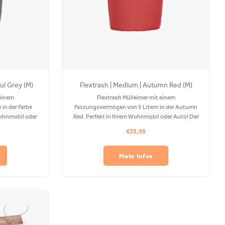
ul Grey (M)
Flextrash | Medium | Autumn Red (M)
 einem
Flextrash Mülleimer mit einem
in der Farbe
Fassungsvermögen von 5 Litern in der Autumn
Wohnmobil oder
Red. Perfekt in Ihrem Wohnmobil oder Auto! Der
s recyceltem
Coverbag besteht aus recyceltem PET und ist in
€35,95
ine waschbar.
Ihrer Waschmaschine waschbar. Clips sind
lich.
separat erhältlich.
Mehr Infos