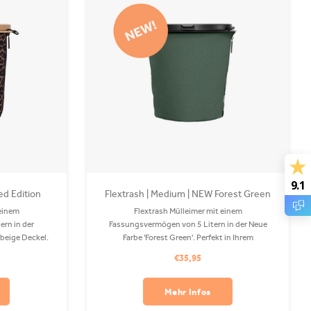
9.1
ed Edition
Flextrash | Medium | NEW Forest Green
 einem
Flextrash Mülleimer mit einem
rn in der
Fassungsvermögen von 5 Litern in der Neue
 beige Deckel.
Farbe 'Forest Green'. Perfekt in Ihrem
eltem PET und
Wohnmobil oder Auto! Der Coverbag besteht
€35,95
bar. Clips sind
aus recyceltem PET und ist in Ihrer
Waschmaschine waschbar. Clips sind separat
erhältlich.
Mehr Infos