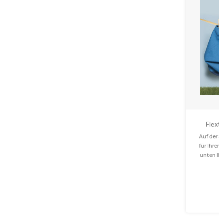
Flex
Auf der
für Ihr
unten I