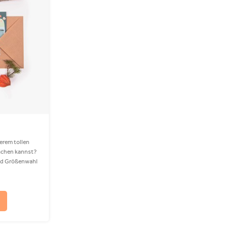
serem tollen
achen kannst?
 und Größenwahl
 Geschenkkarte
hältlich in