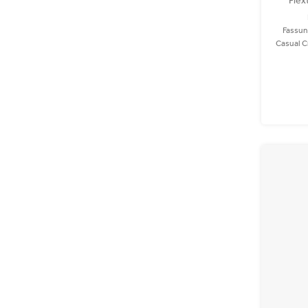
Flex
Fassun
Casual C
Auto! 
PET und