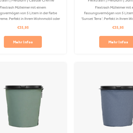
trash | Medium | Casual Creme
Flextrash | Medium | Sun
Flextrash Mülleimer mit einem
Flextrash Mülleimer mit
gsvermögen von 5 Litern in der Farbe
Fassungsvermögen von 5 Litern 
reme. Perfekt in Ihrem Wohnmobil oder
'Sunset Terra '. Perfekt in Ihrem
Der Coverbag besteht aus recyceltem
Auto! Der Coverbag besteht au
€35,95
€35,95
 ist in Ihrer Waschmaschine waschbar.
PET und ist in Ihrer Waschmasch
Clips sind separat erhältlich.
Clips sind separat erhält
Mehr Infos
Mehr Infos