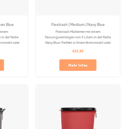
ean Blue
Flextrash | Medium | Navy Blue
 einem
Flextrash Mülleimer mit einem
in der Farbe
Fassungsvermögen von 5 Litern in der Farbe
ohnmobil oder
Navy Blue. Perfekt in Ihrem Wohnmobil oder
s recyceltem
Auto! Der Coverbag besteht aus recyceltem
€35,95
ine waschbar.
PET und ist in Ihrer Waschmaschine waschbar.
lich.
Clips sind separat erhältlich.
Mehr Infos