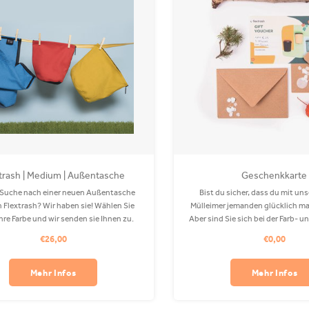
trash | Medium | Außentasche
Geschenkkarte
 Suche nach einer neuen Außentasche
Bist du sicher, dass du mit un
en Flextrash? Wir haben sie! Wählen Sie
Mülleimer jemanden glücklich m
hre Farbe und wir senden sie Ihnen zu.
Aber sind Sie sich bei der Farb-
nicht so sicher? Dann ist diese
€26,00
€0,00
genau das Richtige für Sie! Er
beliebiger Menge.
Mehr Infos
Mehr Infos