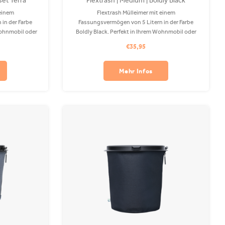
set Terra
Flextrash | Medium | Boldly Black
 einem
Flextrash Mülleimer mit einem
in der Farbe
Fassungsvermögen von 5 Litern in der Farbe
 Wohnmobil oder
Boldly Black. Perfekt in Ihrem Wohnmobil oder
s recyceltem
Auto! Der Coverbag besteht aus recyceltem
€35,95
ine waschbar.
PET und ist in Ihrer Waschmaschine waschbar.
lich.
Clips sind separat erhältlich.
Mehr Infos