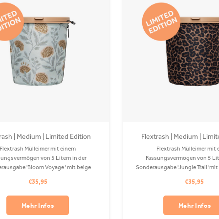
rash | Medium | Limited Edition
Flextrash | Medium | Limit
Bloom Voyage
Jungle Trail
Flextrash Mülleimer mit einem
Flextrash Mülleimer mit
ungsvermögen von 5 Litern in der
Fassungsvermögen von 5 Lite
rausgabe 'Bloom Voyage ' mit beige
Sonderausgabe 'Jungle Trail 'mit
 Der Coverbag besteht aus recyceltem
Der Coverbag besteht aus recyc
€35,95
€35,95
 ist in Ihrer Waschmaschine waschbar.
ist in Ihrer Waschmaschine wasch
Clips sind separat erhältlich.
separat erhältlich.
Mehr Infos
Mehr Infos