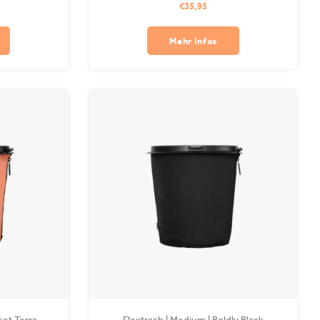
€35,95
 Waschmaschine
PET und ist in Ihrer Waschmaschine waschbar.
erhältlich.
Clips sind separat erhältlich.
Mehr Infos