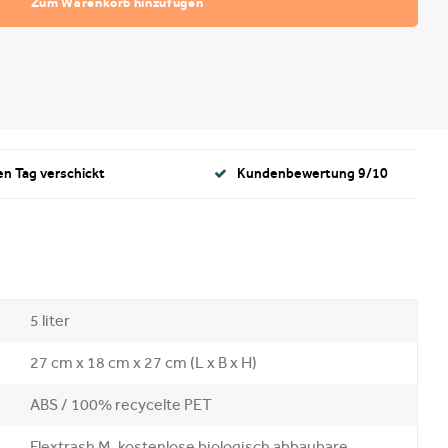
Zum Warenkorb hinzufügen
en Tag verschickt
Kundenbewertung 9/10
5 liter
27 cm x 18 cm x 27 cm (L x B x H)
ABS / 100% recycelte PET
Flextrash M, kostenlose biologisch abbaubare