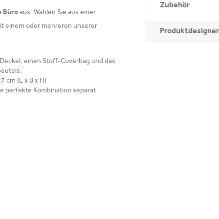
Zubehör
m Büro
aus. Wählen Sie aus einer
mit einem oder mehreren unserer
Produktdesigner
Deckel, einen Stoff-Coverbag und das
beutels.
7 cm (L x B x H)
hre perfekte Kombination separat