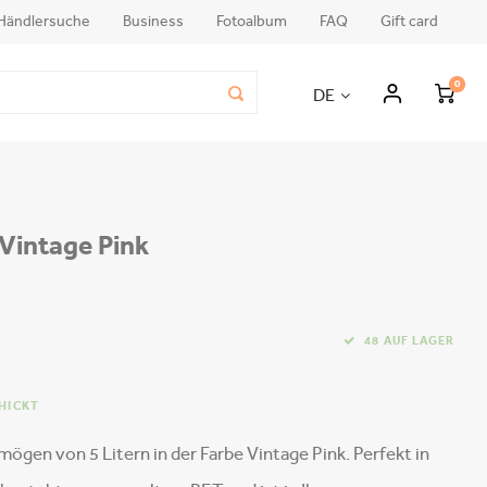
Händlersuche
Business
Fotoalbum
FAQ
Gift card
0
DE
| Vintage Pink
48 AUF LAGER
CHICKT
gen von 5 Litern in der Farbe Vintage Pink. Perfekt in