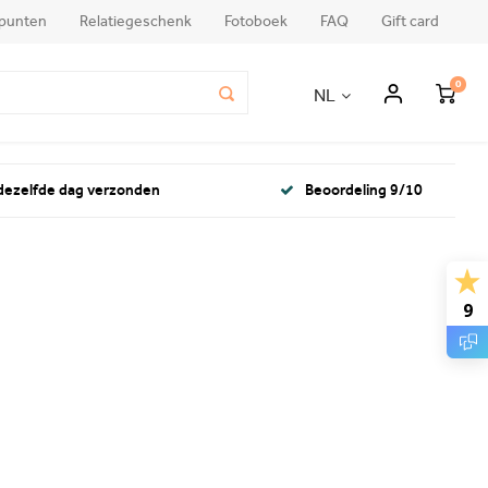
punten
Relatiegeschenk
Fotoboek
FAQ
Gift card
0
NL
 dezelfde dag verzonden
Beoordeling 9/10
9