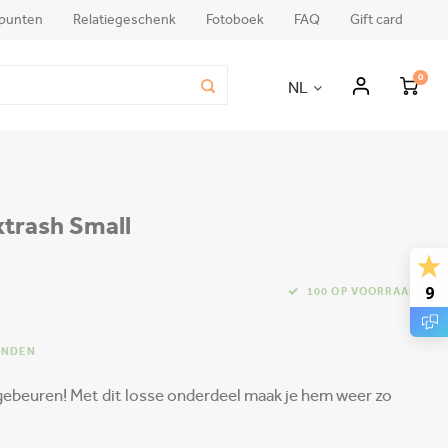
punten
Relatiegeschenk
Fotoboek
FAQ
Gift card
0
NL
xtrash Small
9
100 OP VOORRAAD
ONDEN
 gebeuren! Met dit losse onderdeel maak je hem weer zo