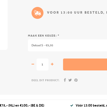
VOOR 13:00 UUR BESTELD,
MAAK EEN KEUZE:
*
Deksel S - €9,95
DEEL DIT PRODUCT:
€75,- (NL) en €100,- (BE & DE)
Vóór 13:00 besteld,