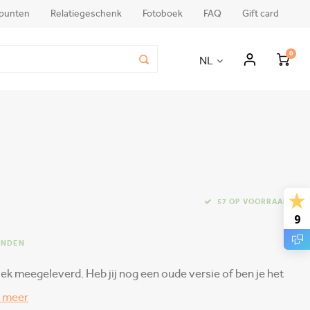
punten
Relatiegeschenk
Fotoboek
FAQ
Gift card
0
NL
57 OP VOORRAAD
9
ONDEN
iek meegeleverd. Heb jij nog een oude versie of ben je het
 meer