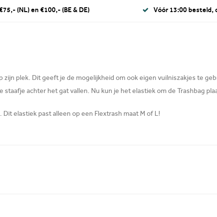
€75,- (NL) en €100,- (BE & DE)
Vóór 13:00 besteld,
 zijn plek. Dit geeft je de mogelijkheid om ook eigen vuilniszakjes te geb
ne staafje achter het gat vallen. Nu kun je het elastiek om de Trashbag pla
 Dit elastiek past alleen op een Flextrash maat M of L!