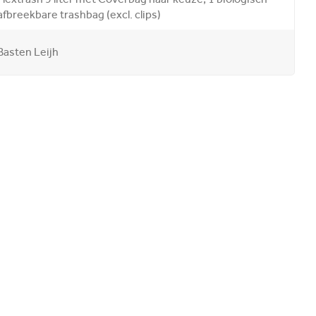
afbreekbare trashbag (excl. clips)
Basten Leijh