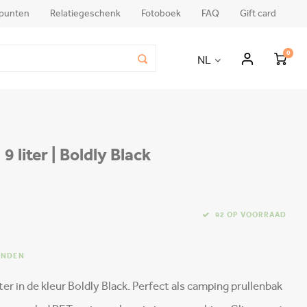
punten
Relatiegeschenk
Fotoboek
FAQ
Gift card
0
NL
9 liter | Boldly Black
92 OP VOORRAAD
ONDEN
er in de kleur Boldly Black. Perfect als camping prullenbak