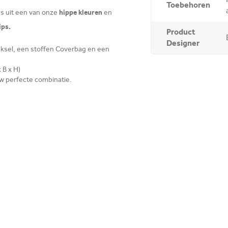
Toebehoren
hippe kleuren
ies uit een van onze
en
ips.
Product
Designer
ksel, een stoffen Coverbag en een
 B x H)
uw perfecte combinatie.