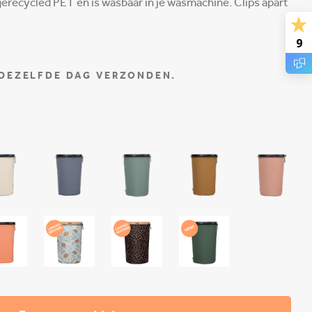
erecycled PET en is wasbaar in je wasmachine. Clips apart
9
 DEZELFDE DAG VERZONDEN.