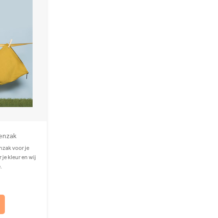
tenzak
nzak voor je
je kleur en wij
.