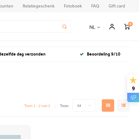
punten
Relatiegeschenk
Fotoboek
FAQ
Gift card
0
NL
 dezelfde dag verzonden
Beoordeling 9/10
9
Toon 1 - 2 van 2
Toon:
24