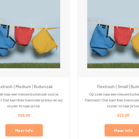
extrash | Medium | Buitenzak
Flextrash | Small | Bui
k naar een nieuwe buitenzak voor je
Op zoek naar een nieuwe buite
? Dat kan! Kies hieronder je kleur en wij
Flextrash? Dat kan! Kies hieronder 
sturen 'm naar je toe.
sturen 'm naar je toe
€26,00
€23,00
Meer info
Meer info