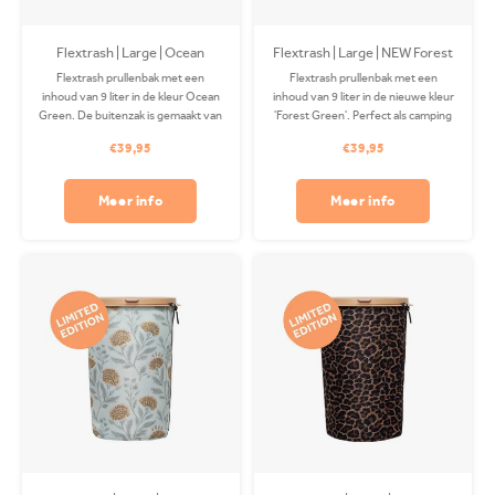
Flextrash | Large | Ocean
Flextrash | Large | NEW Forest
Green
Green
Flextrash prullenbak met een
Flextrash prullenbak met een
inhoud van 9 liter in de kleur Ocean
inhoud van 9 liter in de nieuwe kleur
Green. De buitenzak is gemaakt van
'Forest Green'. Perfect als camping
gerecycled PET en is wasbaar in je
prullenbak of op je boot! De
€39,95
€39,95
wasmachine. Bevestigingsclips
Coverbag is gemaakt van
apart verkrijgbaar.
gerecycled PET en is wasbaar in je
wasmachine. Clips apart
Meer info
Meer info
verkrijgbaar.