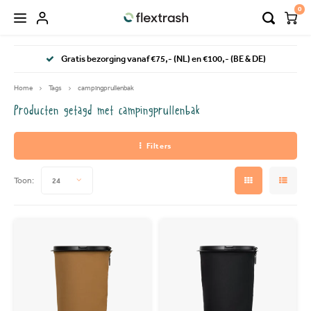
0
Hoofdmenu / flextrash prullenbakken
Hoofdmenu / camping prullenbak
Gratis bezorging vanaf €75,- (NL) en €100,- (BE & DE)
FLEXTRASH PRULLENBAKKEN
Taal
Home
Tags
campingprullenbak
Producten getagd met campingprullenbak
FLEXTRASH SMALL
Nederlands
Filters
FLEXTRASH MEDIUM
Deutsch
Toon:
24
FLEXTRASH LARGE
English