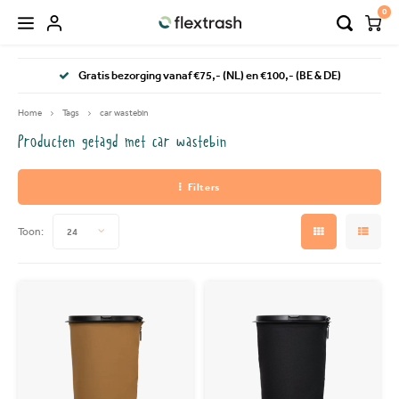
0
Hoofdmenu / flextrash prullenbakken
Hoofdmenu / camping prullenbak
Gratis bezorging vanaf €75,- (NL) en €100,- (BE & DE)
FLEXTRASH PRULLENBAKKEN
Taal
Home
Tags
car wastebin
Producten getagd met car wastebin
FLEXTRASH SMALL
Nederlands
Filters
FLEXTRASH MEDIUM
Deutsch
Toon:
24
FLEXTRASH LARGE
English