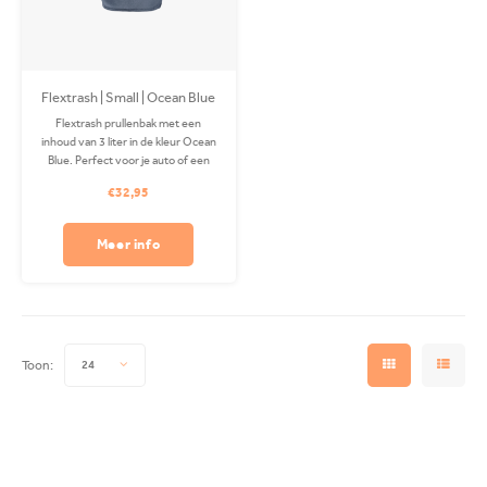
Flextrash | Small | Ocean Blue
Flextrash prullenbak met een
inhoud van 3 liter in de kleur Ocean
Blue. Perfect voor je auto of een
recycle station! De Coverbag is
€32,95
gemaakt van gerecycled PET en is
wasbaar in je wasmachine. Exclusief
clip.
Meer info
Toon:
24