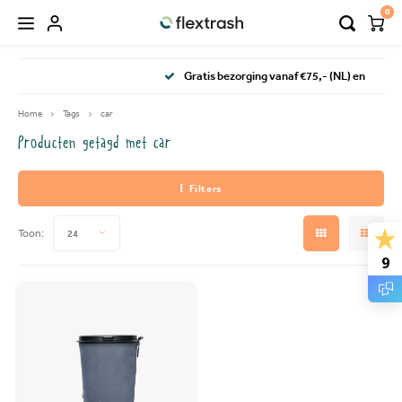
0
Hoofdmenu / flextrash prullenbakken
Hoofdmenu / camping prullenbak
Gratis bezorging vanaf €75,- (NL) en €100,- (BE & DE)
FLEXTRASH PRULLENBAKKEN
Taal
Home
Tags
car
Producten getagd met car
FLEXTRASH SMALL
Nederlands
Filters
FLEXTRASH MEDIUM
Deutsch
Toon:
24
FLEXTRASH LARGE
9
English