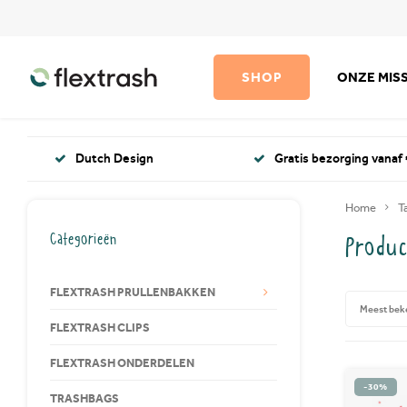
SHOP
ONZE MISS
Dutch Design
Gratis bezorging vanaf 
Home
T
Categorieën
Produc
FLEXTRASH PRULLENBAKKEN
Meest bek
FLEXTRASH CLIPS
FLEXTRASH ONDERDELEN
-30%
TRASHBAGS