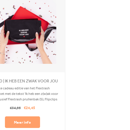
D | IK HEB EEN ZWAK VOOR JOU
e cadeau editie van het Flextrash
et met de tekst 'Ik heb een z(w)ak voor
lusief Flextrash prullenbak (S), Flipclips
en Dashclip.
€24,45
€34,95
Meer info