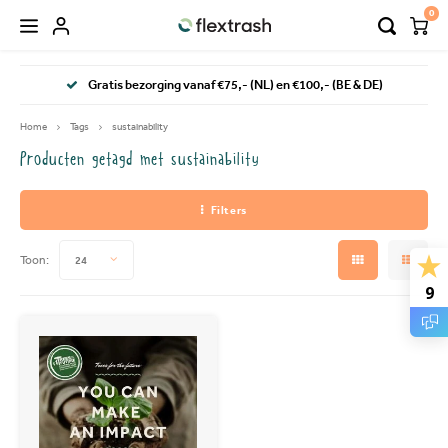
0
Hoofdmenu / flextrash prullenbakken
Hoofdmenu / camping prullenbak
Gratis bezorging vanaf €75,- (NL) en €100,- (BE & DE)
FLEXTRASH PRULLENBAKKEN
Taal
Home
Tags
sustainability
Producten getagd met sustainability
FLEXTRASH SMALL
Nederlands
Filters
FLEXTRASH MEDIUM
Deutsch
Toon:
24
FLEXTRASH LARGE
9
English