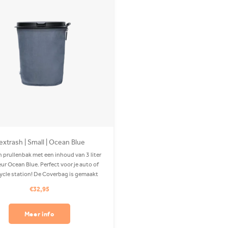
extrash | Small | Ocean Blue
h prullenbak met een inhoud van 3 liter
eur Ocean Blue. Perfect voor je auto of
ycle station! De Coverbag is gemaakt
gerecycled PET en is wasbaar in je
€32,95
wasmachine. Exclusief clip.
Meer info