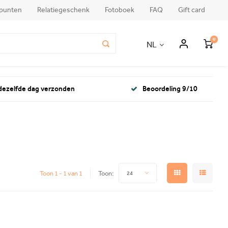
punten
Relatiegeschenk
Fotoboek
FAQ
Gift card
0
NL
 dezelfde dag verzonden
Beoordeling 9/10
Toon 1 - 1 van 1
Toon:
24