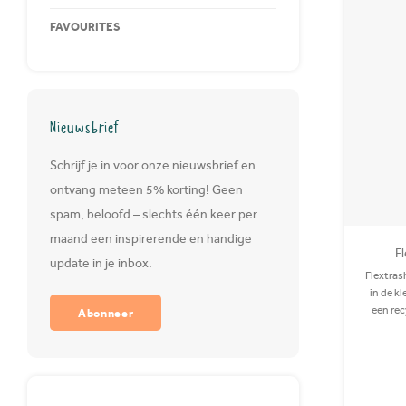
FAVOURITES
Nieuwsbrief
Schrijf je in voor onze nieuwsbrief en
ontvang meteen 5% korting! Geen
spam, beloofd – slechts één keer per
maand een inspirerende en handige
Fl
update in je inbox.
Flextras
in de kl
een rec
Abonneer
van 