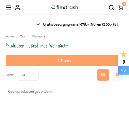
0
Hoofdmenu / flextrash prullenbakken
Hoofdmenu / camping prullenbak
Gratis bezorging vanaf €75,- (NL) en €100,- (BE & DE)
FLEXTRASH PRULLENBAKKEN
Taal
Home
Tags
Weihnacht
Producten getagd met Weihnacht
FLEXTRASH SMALL
Nederlands
Filters
9
FLEXTRASH MEDIUM
Deutsch
Toon:
24
FLEXTRASH LARGE
English
Geen producten gevonden!...