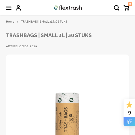
0
Home
TRASHBAGS | SMALL 3L | 30 STUKS
Hoofdmenu / flextrash prullenbakken
Hoofdmenu / camping prullenbak
FLEXTRASH PRULLENBAKKEN
Taal
TRASHBAGS | SMALL 3L | 30 STUKS
ARTIKELCODE
2029
FLEXTRASH SMALL
Nederlands
FLEXTRASH MEDIUM
Deutsch
FLEXTRASH LARGE
English
9