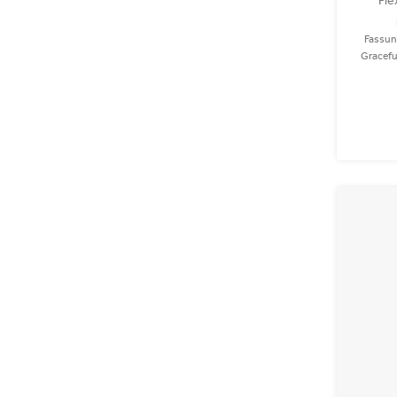
Fle
Fassun
Gracefu
oder auf
recycelt
wasc