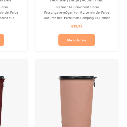
an Blue
Flextrash | Large | Autumn Red
 einem
Flextrash Mülleimer mit einem
in der Farbe
Fassungsvermögen von 9 Litern in der Farbe
esteht aus
Autumn Red. Perfekt als Camping-Mülleimer
 Waschmaschine
oder auf Ihrem Boot! Der Coverbag besteht aus
€39,95
ind separat
recyceltem PET und ist in Ihrer Waschmaschine
waschbar. Clips sind separat erhältlich.
Mehr Infos