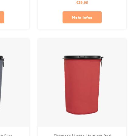
€39,95
steht aus
Boot! Der Coverbag besteht aus recyceltem PET
 Waschmaschine
und ist in Ihrer Waschmaschine waschbar.
Mehr Infos