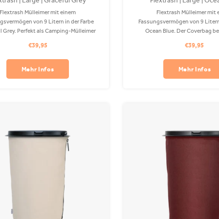
xtrash | Large | Graceful Grey
Flextrash | Large | Oce
Flextrash Mülleimer mit einem
Flextrash Mülleimer mit
gsvermögen von 9 Litern in der Farbe
Fassungsvermögen von 9 Litern 
l Grey. Perfekt als Camping-Mülleimer
Ocean Blue. Der Coverbag b
 Ihrem Boot! Der Coverbag besteht aus
recyceltem PET und ist in Ihrer
€39,95
€39,95
em PET und ist in Ihrer Waschmaschine
waschbar. Befestigungsclips s
hbar. Clips sind separat erhältlich.
erhältlich.
Mehr Infos
Mehr Infos