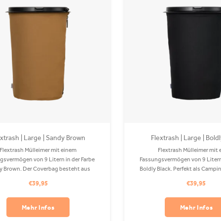
extrash | Large | Sandy Brown
Flextrash | Large | Bold
Flextrash Mülleimer mit einem
Flextrash Mülleimer mit
gsvermögen von 9 Litern in der Farbe
Fassungsvermögen von 9 Litern 
y Brown. Der Coverbag besteht aus
Boldly Black. Perfekt als Camp
em PET und ist in Ihrer Waschmaschine
oder auf Ihrem Boot! Der Coverb
€39,95
€39,95
bar. Befestigungsclips sind separat
recyceltem PET und ist in Ihrer
erhältlich.
waschbar. Clips sind separat 
Mehr Infos
Mehr Infos