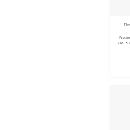
Fle
Fassun
Casual 
oder auf
recycelt
wasc