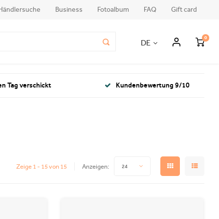
Händlersuche
Business
Fotoalbum
FAQ
Gift card
0
DE
en Tag verschickt
Kundenbewertung 9/10
Zeige 1 - 15 von 15
Anzeigen:
24