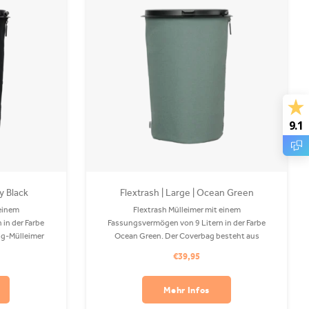
9.1
ly Black
Flextrash | Large | Ocean Green
 einem
Flextrash Mülleimer mit einem
in der Farbe
Fassungsvermögen von 9 Litern in der Farbe
ing-Mülleimer
Ocean Green. Der Coverbag besteht aus
ag besteht aus
recyceltem PET und ist in Ihrer Waschmaschine
€39,95
 Waschmaschine
waschbar. Befestigungsclips sind separat
erhältlich.
erhältlich.
Mehr Infos