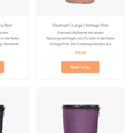
thy Red
Flextrash | Large | Vintage Pink
 einem
Flextrash Mülleimer mit einem
in der Farbe
Fassungsvermögen von 9 Litern in der Farbe
ing-Mülleimer
Vintage Pink. Der Coverbag besteht aus
ag besteht aus
recyceltem PET und ist in Ihrer Waschmaschine
€39,95
 Waschmaschine
waschbar. Befestigungsclips sind separat
erhältlich.
Mehr Infos