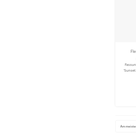
Fle
Fassun
'Sunset 
oder auf
recycelt
Am meiste