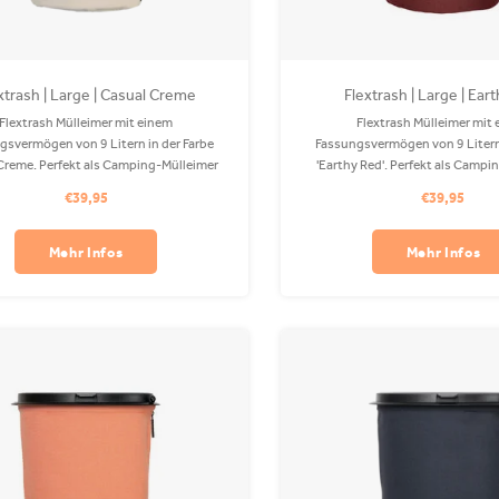
xtrash | Large | Casual Creme
Flextrash | Large | Ear
Flextrash Mülleimer mit einem
Flextrash Mülleimer mit
gsvermögen von 9 Litern in der Farbe
Fassungsvermögen von 9 Litern 
Creme. Perfekt als Camping-Mülleimer
'Earthy Red'. Perfekt als Camp
 Ihrem Boot! Der Coverbag besteht aus
oder auf Ihrem Boot! Der Coverb
€39,95
€39,95
em PET und ist in Ihrer Waschmaschine
recyceltem PET und ist in Ihrer
hbar. Clips sind separat erhältlich.
waschbar.
Mehr Infos
Mehr Infos