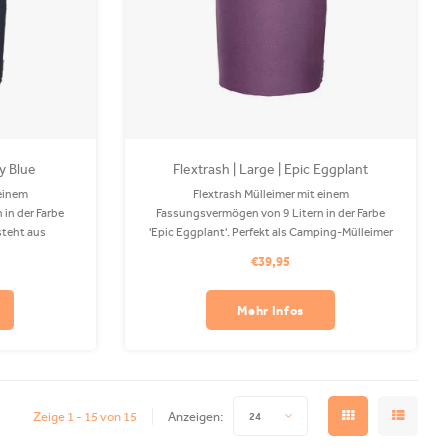
vy Blue
Flextrash | Large | Epic Eggplant
 einem
Flextrash Mülleimer mit einem
in der Farbe
Fassungsvermögen von 9 Litern in der Farbe
steht aus
'Epic Eggplant'. Perfekt als Camping-Mülleimer
 Waschmaschine
oder auf Ihrem Boot! Der Coverbag besteht aus
€39,95
ind separat
recyceltem PET und ist in Ihrer Waschmaschine
waschbar.
Mehr Infos
Zeige 1 - 15 von 15
Anzeigen:
24