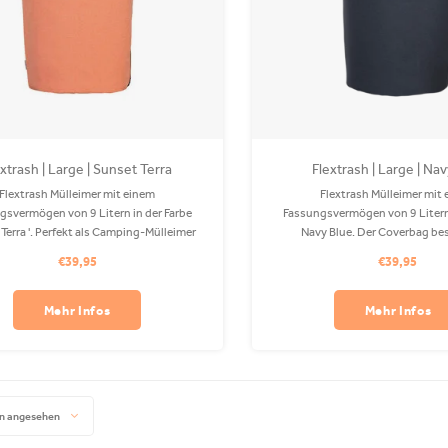
xtrash | Large | Sunset Terra
Flextrash | Large | Na
Flextrash Mülleimer mit einem
Flextrash Mülleimer mit
gsvermögen von 9 Litern in der Farbe
Fassungsvermögen von 9 Litern 
Terra '. Perfekt als Camping-Mülleimer
Navy Blue. Der Coverbag be
 Ihrem Boot! Der Coverbag besteht aus
recyceltem PET und ist in Ihrer
€39,95
€39,95
em PET und ist in Ihrer Waschmaschine
waschbar. Befestigungsclips s
waschbar.
erhältlich.
Mehr Infos
Mehr Infos
n angesehen