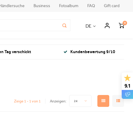
Händlersuche
Business
Fotoalbum
FAQ
Gift card
0
DE
en Tag verschickt
Kundenbewertung 9/10
9.1
Zeige 1 - 1 von 1
Anzeigen:
24