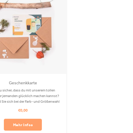
Geschenkkarte
u sicher, dass du mit unserem tollen
er jemanden glücklich machen kannst?
d Sie sich bei der Farb- und Größenwahl
 sicher? Dann ist diese Geschenkkarte
€0,00
u das Richtige für Sie! Erhältlich in
beliebiger Menge.
Mehr Infos