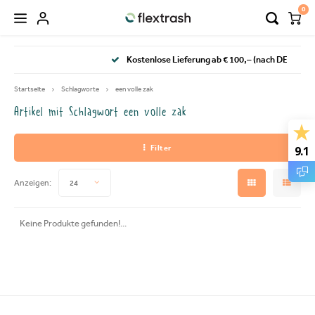
0
Hoofdmenu / flextrash mülleimer
Hoofdmenu / camping mülleimer
Kostenlose Lieferung ab € 100,– (nach DE)
FLEXTRASH MÜLLEIMER
Sprache
Startseite
Schlagworte
een volle zak
Artikel mit Schlagwort een volle zak
FLEXTRASH SMALL
Nederlands
Filter
9.1
FLEXTRASH MEDIUM
Deutsch
Anzeigen:
24
FLEXTRASH LARGE
English
Keine Produkte gefunden!...