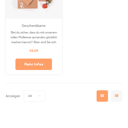
Geschenkkarte
Bist du sicher, dass du mit unserem
tollen Mülleimer jemanden glücklich
machen kannst? Aber sind Sie sich
bei der Farb- und Größenwahl nicht
€0,00
so sicher? Dann ist diese
Geschenkkarte genau das Richtige
für Sie! Erhältlich in beliebiger
Mehr Infos
Menge.
Anzeigen:
24