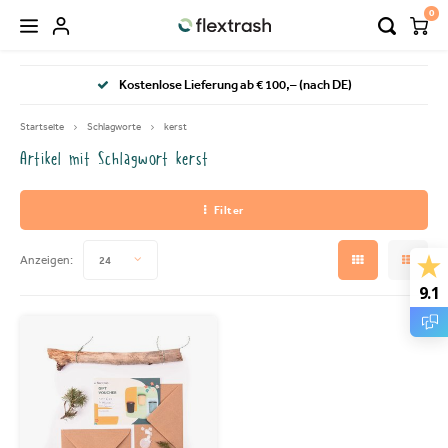
0
Hoofdmenu / flextrash mülleimer
Hoofdmenu / camping mülleimer
Kostenlose Lieferung ab € 100,– (nach DE)
FLEXTRASH MÜLLEIMER
Sprache
Startseite
Schlagworte
kerst
Artikel mit Schlagwort kerst
FLEXTRASH SMALL
Nederlands
Filter
FLEXTRASH MEDIUM
Deutsch
Anzeigen:
24
FLEXTRASH LARGE
9.1
English