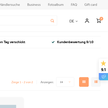
Händlersuche
Business
Fotoalbum
FAQ
Gift card
0
DE
en Tag verschickt
Kundenbewertung 9/10
9.1
Zeige 1 - 2 von 2
Anzeigen:
24