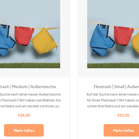
trash | Medium | Außentasche
Flextrash | Small | Auß
 Suche nach einer neuen Außentasche
Auf der Suche nach einer neue
en Flextrash? Wir haben sie! Wählen Sie
für Ihren Flextrash? Wir haben s
hre Farbe und wir senden sie Ihnen zu.
unten Ihre Farbe und wir senden 
€26,00
€23,00
Mehr Infos
Mehr Infos