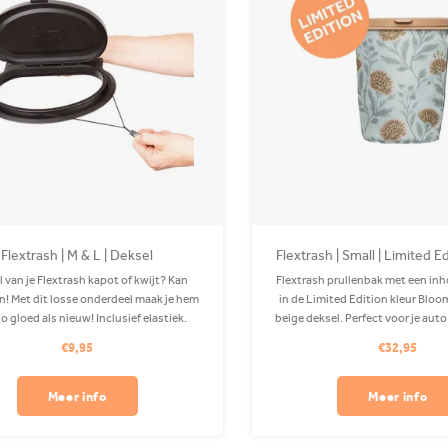
Flextrash | M & L | Deksel
Flextrash | Small | Limited 
Voyage
 van je Flextrash kapot of kwijt? Kan
Flextrash prullenbak met een inho
! Met dit losse onderdeel maak je hem
in de Limited Edition kleur Blo
o gloed als nieuw! Inclusief elastiek.
beige deksel. Perfect voor je auto
station! De Coverbag is gemaakt 
€9,95
€32,95
PET en is wasbaar in je wasmach
clip.
Meer info
Meer info