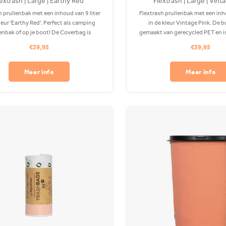
lextrash | Large | Earthy Red
Flextrash | Large | Vint
h prullenbak met een inhoud van 9 liter
Flextrash prullenbak met een inho
kleur 'Earthy Red'. Perfect als camping
in de kleur Vintage Pink. De b
enbak of op je boot! De Coverbag is
gemaakt van gerecycled PET en is
van gerecycled PET en is wasbaar in je
wasmachine. Bevestigingscl
€39,95
€39,95
chine. Bevestigingsclips zijn apart
verkrijgbaar.
verkrijgbaar.
Meer info
Meer info