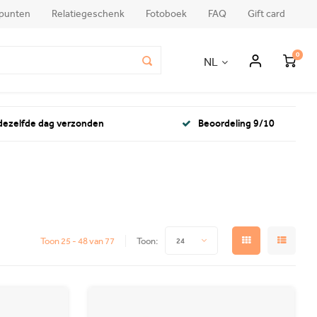
punten
Relatiegeschenk
Fotoboek
FAQ
Gift card
0
NL
 dezelfde dag verzonden
Beoordeling 9/10
Toon 25 - 48 van 77
Toon:
24