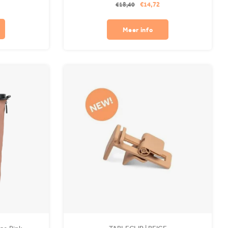
€14,72
€18,40
rijgbaar.
of huis. Overal je Flextrash binnen handbereik!
Meer info