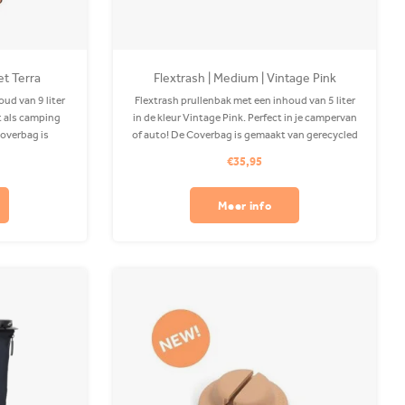
et Terra
Flextrash | Medium | Vintage Pink
ud van 9 liter
Flextrash prullenbak met een inhoud van 5 liter
ct als camping
in de kleur Vintage Pink. Perfect in je campervan
Coverbag is
of auto! De Coverbag is gemaakt van gerecycled
 wasbaar in je
PET en is wasbaar in je wasmachine. Clips apart
€35,95
rijgbaar.
verkrijgbaar.
Meer info