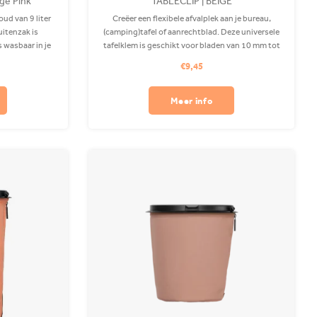
age Pink
TABLECLIP | BEIGE
ud van 9 liter
Creëer een flexibele afvalplek aan je bureau,
uitenzak is
(camping)tafel of aanrechtblad. Deze universele
 wasbaar in je
tafelklem is geschikt voor bladen van 10 mm tot
ips apart
40 mm dik. Ideaal voor zowel binnen als buiten!
€9,45
Bevestiging zonder boren of schroeven.
Meer info