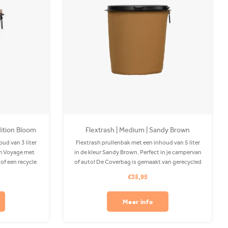
Edition Bloom
Flextrash | Medium | Sandy Brown
ud van 3 liter
Flextrash prullenbak met een inhoud van 5 liter
om Voyage met
in de kleur Sandy Brown. Perfect in je campervan
 of een recycle
of auto! De Coverbag is gemaakt van gerecycled
van gerecycled
PET en is wasbaar in je wasmachine. Clips apart
€35,95
ine. Exclusief
verkrijgbaar.
Meer info