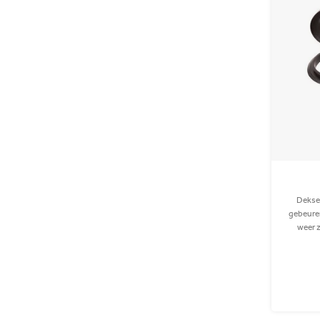
Deksel
gebeuren
weer z