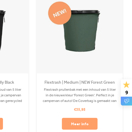
dly Black
Flextrash | Medium | NEW Forest Green
ud van 5 liter
Flextrash prullenbak met een inhoud van 5 liter
9
in je campervan
in de nieuwe kleur 'Forest Green'. Perfect in je
van gerecycled
campervan of auto! De Coverbag is gemaakt van
e. Clips apart
gerecycled PET en is wasbaar in je wasmachine.
€35,95
Clips apart verkrijgbaar.
Meer info