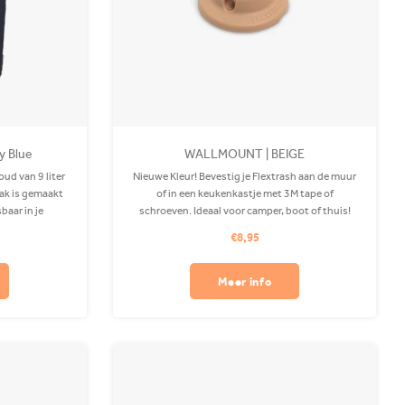
vy Blue
WALLMOUNT | BEIGE
ud van 9 liter
Nieuwe Kleur! Bevestig je Flextrash aan de muur
zak is gemaakt
of in een keukenkastje met 3M tape of
baar in je
schroeven. Ideaal voor camper, boot of thuis!
ips apart
Let op: Voor de stevigste bevestiging adviseren
€8,95
wij te schroeven; de werking van tape hangt af
van o.a. de ondergrond.
Meer info