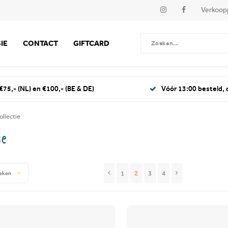
Verkoop
IE
CONTACT
GIFTCARD
€75,- (NL) en €100,- (BE & DE)
Vóór 13:00 besteld,
ollectie
ie
1
2
3
4
eken