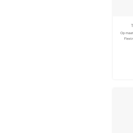
T
Op maat
Flext