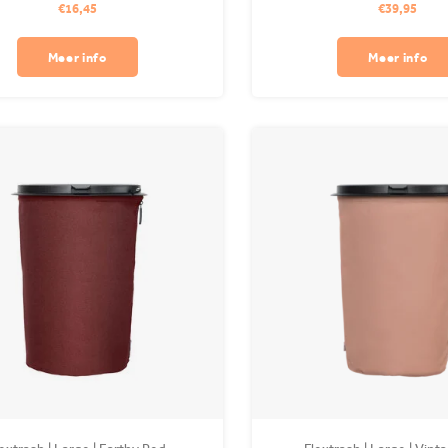
€16,45
€39,95
hugger kan draaien zodat je de clip
wasmachine. Clips apart verk
ontaal én verticaal kunt gebruiken.
Meer info
Meer info