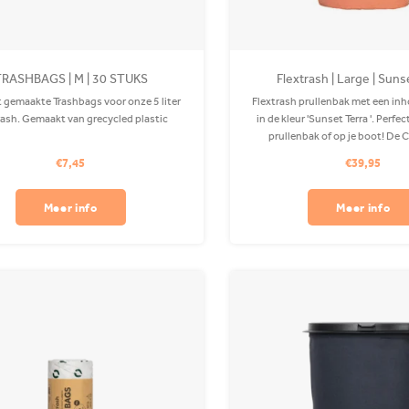
RASHBAGS | M | 30 STUKS
Flextrash | Large | Suns
 gemaakte Trashbags voor onze 5 liter
Flextrash prullenbak met een inho
rash. Gemaakt van grecycled plastic
in de kleur 'Sunset Terra '. Perfe
prullenbak of op je boot! De 
gemaakt van gerecycled PET en is
€7,45
€39,95
wasmachine. Clips apart verk
Meer info
Meer info