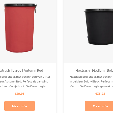
extrash | Large | Autumn Red
Flextrash | Medium | Bol
h prullenbak met een inhoud van 9 liter
Flextrash prullenbak met een inho
leur Autumn Red. Perfect als camping
in de kleur Boldly Black. Perfect 
enbak of op je boot! De Coverbag is
of auto! De Coverbag is gemaakt 
van gerecycled PET en is wasbaar in je
PET en is wasbaar in je wasmachin
€39,95
€35,95
machine. Clips apart verkrijgbaar.
verkrijgbaar.
Meer info
Meer info