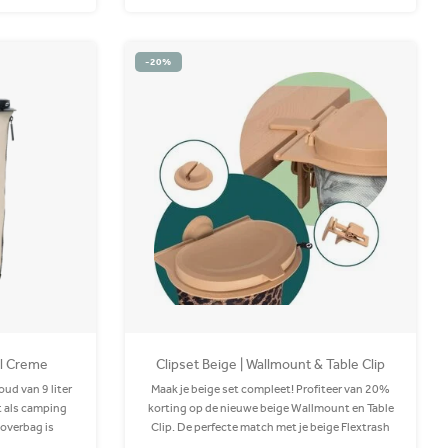
-20%
al Creme
Clipset Beige | Wallmount & Table Clip
ud van 9 liter
Maak je beige set compleet! Profiteer van 20%
t als camping
korting op de nieuwe beige Wallmount en Table
Coverbag is
Clip. De perfecte match met je beige Flextrash
 wasbaar in je
deksel voor een stijlvolle look in je camper, boot