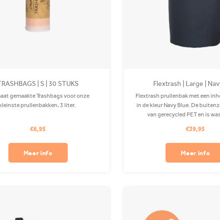
TRASHBAGS | S | 30 STUKS
Flextrash | Large | Na
aat gemaakte Trashbags voor onze
Flextrash prullenbak met een inho
kleinste prullenbakken, 3 liter.
in de kleur Navy Blue. De buiten
van gerecycled PET en is was
wasmachine. Bevestigingscl
€6,95
€39,95
verkrijgbaar.
Meer info
Meer info