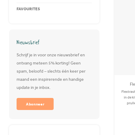
FAVOURITES
Nieuwsbrief
Schrijf je in voor onze nieuwsbrief en
ontvang meteen 5% korting! Geen
spam, beloofd – slechts één keer per
maand een inspirerende en handige
Fl
update in je inbox.
Flextras
in de k
prull
Abonneer
gemaakt 
was