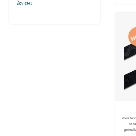
Reviews
Voor bev
of t
gebruik
aan 