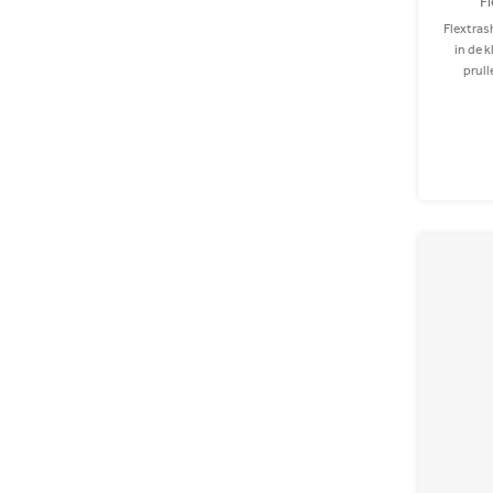
F
Flextras
in de 
prull
gemaakt 
wasma