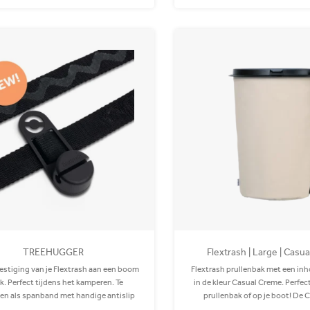
TREEHUGGER
Flextrash | Large | Casu
estiging van je Flextrash aan een boom
Flextrash prullenbak met een inho
ak. Perfect tijdens het kamperen. Te
in de kleur Casual Creme. Perfec
en als spanband met handige antislip
prullenbak of op je boot! De 
de binnenzijde. Het mondje van de
gemaakt van gerecycled PET en is