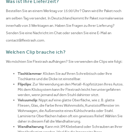
Was ist Ihre Lieferzeit?
Bestellen Sie an einem Werktag vor 15:00 Uhr? Dann wird Ihr Paket noch
am selben Tag versendet. In Deutschland kommt Ihr Paket normalerweise
innerhalb von 3 Werktagen an. Haben Sie Fragen zu Ihrer Lieferung?
Senden Sie eine Nachricht im Chat oder senden Sie eine E-Mail an
contact@flextrash.com
.
Welchen Clip brauche ich?
Wo möchten Sie Flextrash aufhängen? Sie verwenden die Clips wie folgt:
Tischklammer
: Klicken Sie auf Ihren Schreibtisch oder Ihre
Tischkante und die Dicke ist einstellbar.
Flipclips
: Zur Verwendung an den Metall-Kopfstützen Ihres Autos.
Mit dem Klicksystem kann Ihr Flextrash leicht heruntergefahren
werden, wenn jemand auf dem Stuhl dahinter sitzt.
Vakuumclip
: Nippt auf eine glatte Oberfläche, wie z. B. glatte
Fliesen, Glas, die Farbe Ihres Wohnmobils, Kunststofffenster im
Wohnwagen, die Außenseite eines Kühlschranks oder Stahl.
Laminierte Oberflächen haben oft ein gewisses Relief. Wählen Sie
daher in diesem Fall die Wandhalterung.
Wandhalterung
: Kann mit 3M Klebeband oder Schrauben an Ihrer
Wand befestigt werden. Ideal für die Innenseite Ihres