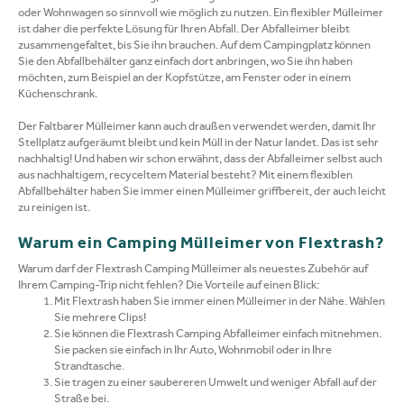
oder Wohnwagen so sinnvoll wie möglich zu nutzen. Ein flexibler Mülleimer
ist daher die perfekte Lösung für Ihren Abfall. Der Abfalleimer bleibt
zusammengefaltet, bis Sie ihn brauchen. Auf dem Campingplatz können
Sie den Abfallbehälter ganz einfach dort anbringen, wo Sie ihn haben
möchten, zum Beispiel an der Kopfstütze, am Fenster oder in einem
Küchenschrank.
Der Faltbarer Mülleimer kann auch draußen verwendet werden, damit Ihr
Stellplatz aufgeräumt bleibt und kein Müll in der Natur landet. Das ist sehr
nachhaltig! Und haben wir schon erwähnt, dass der Abfalleimer selbst auch
aus nachhaltigem, recyceltem Material besteht? Mit einem flexiblen
Abfallbehälter haben Sie immer einen Mülleimer griffbereit, der auch leicht
zu reinigen ist.
Warum ein Camping Mülleimer von Flextrash?
Warum darf der Flextrash Camping Mülleimer als neuestes Zubehör auf
Ihrem Camping-Trip nicht fehlen? Die Vorteile auf einen Blick:
Mit Flextrash haben Sie immer einen Mülleimer in der Nähe. Wählen
Sie mehrere Clips!
Sie können die Flextrash Camping Abfalleimer einfach mitnehmen.
Sie packen sie einfach in Ihr Auto, Wohnmobil oder in Ihre
Strandtasche.
Sie tragen zu einer saubereren Umwelt und weniger Abfall auf der
Straße bei.