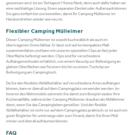
gewonnen wird. Ist ein Teil kaputt? Keine Panik, denn auch dafür haben wir
eine nachhaltige Lösung. Einen separaten Deckel oder Außensack können
Sie ganz einfach bei uns bestellen, damit Ihr Camping Mülleimer im
Handumdrehen wieder wie neu ist.
Flexibler Camping Mülleimer
Dieser Camping Mülleimer ist sowohl buchstäblich als auch im
übertragenen Sinne faltbar. Er lässt sich auf ein kompaktes Maß
zusammenfalten und kann mit unseren speziellen Clips an fast jeder
Oberfläche befestigt werden. Clips sind für verschiedene
Aufhängemethoden erhältlich, von einem Vacuclip zur Befestigung an
glatten Oberflächen wie Fenstern bis hin zu einem Tischclip zur
Befestigung am Campingtisch.
Da Sie den flexiblen Abfallbehälter auf verschiedene Arten aufhängen
können, kann er überall auf dem Campingplatz verwendet werden. Im
Inneren des Wohnmobils sammeln Sie damit zum Beispiel sauber Ihre
Küchenabfälle, während der Camping Mülleimer draußen als Abfalleimer
dient, wenn Sie das Campingleben genießen. Und der flexible
Abfallbehälter ist nicht nur auf dem Campingplatz praktisch, er ist auch ein
guter Begleiter für unterwegs oder zum Strand, damit Sie Ihren Müll
immer und überall aufräumen können.
FAQ