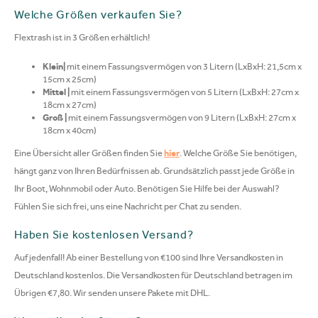
Welche Größen verkaufen Sie?
Flextrash ist in 3 Größen erhältlich!
Klein|
mit einem Fassungsvermögen von 3 Litern (LxBxH:
21,5cm x
15cm x 25cm)
Mittel |
mit einem Fassungsvermögen von 5 Litern (LxBxH:
27cm x
18cm x 27cm)
Groß |
mit einem Fassungsvermögen von 9 Litern (LxBxH:
27cm x
18cm x 40cm)
Eine Übersicht aller Größen finden Sie
hier
. Welche Größe Sie benötigen,
hängt ganz von Ihren Bedürfnissen ab. Grundsätzlich passt jede Größe in
Ihr Boot, Wohnmobil oder Auto. Benötigen Sie Hilfe bei der Auswahl?
Fühlen Sie sich frei, uns eine Nachricht per Chat zu senden.
Haben Sie kostenlosen Versand?
Auf jedenfall! Ab einer Bestellung von €100 sind Ihre Versandkosten in
Deutschland kostenlos. Die Versandkosten für Deutschland betragen im
Übrigen €7,80. Wir senden unsere Pakete mit DHL.