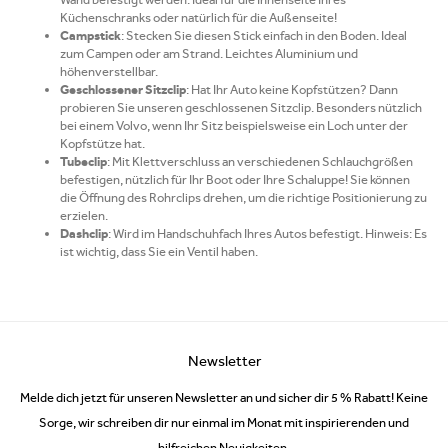
Küchenschranks oder natürlich für die Außenseite!
Campstick
: Stecken Sie diesen Stick einfach in den Boden. Ideal
zum Campen oder am Strand. Leichtes Aluminium und
höhenverstellbar.
Geschlossener Sitzclip
: Hat Ihr Auto keine Kopfstützen? Dann
probieren Sie unseren geschlossenen Sitzclip. Besonders nützlich
bei einem Volvo, wenn Ihr Sitz beispielsweise ein Loch unter der
Kopfstütze hat.
Tubeclip
: Mit Klettverschluss an verschiedenen Schlauchgrößen
befestigen, nützlich für Ihr Boot oder Ihre Schaluppe! Sie können
die Öffnung des Rohrclips drehen, um die richtige Positionierung zu
erzielen.
Dashclip
: Wird im Handschuhfach Ihres Autos befestigt. Hinweis: Es
ist wichtig, dass Sie ein Ventil haben.
Newsletter
Melde dich jetzt für unseren Newsletter an und sicher dir 5 % Rabatt! Keine
Sorge, wir schreiben dir nur einmal im Monat mit inspirierenden und
hilfreichen Neuigkeiten.