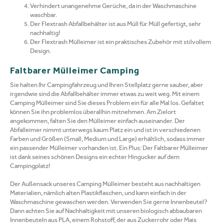
Verhindert unangenehme Gerüche, da in der Waschmaschine
waschbar.
Der Flextrash Abfallbehälter ist aus Müll für Müll gefertigt, sehr
nachhaltig!
Der Flextrash Mülleimer ist ein praktisches Zubehör mit stilvollem
Design.
Faltbarer Mülleimer Camping
Sie halten Ihr Campingfahrzeug und Ihren Stellplatz gerne sauber, aber
irgendwie sind die Abfallbehälter immer etwas zu weit weg. Mit einem
Camping Mülleimer sind Sie dieses Problem ein für alle Mal los. Gefaltet
können Sie ihn problemlos überallhin mitnehmen. Am Zielort
angekommen, falten Sie den Mülleimer einfach auseinander. Der
Abfalleimer nimmt unterwegs kaum Platz ein und ist in verschiedenen
Farben und Größen (Small, Medium und Large) erhältlich, sodass immer
ein passender Mülleimer vorhanden ist. Ein Plus: Der Faltbarer Mülleimer
ist dank seines schönen Designs ein echter Hingucker auf dem
Campingplatz!
Der Außensack unseres Camping Mülleimer besteht aus nachhaltigen
Materialien, nämlich alten Plastikflaschen, und kann einfach in der
Waschmaschine gewaschen werden. Verwenden Sie gerne Innenbeutel?
Dann achten Sie auf Nachhaltigkeit mit unseren biologisch abbaubaren
Innenbeuteln aus PLA, einem Rohstoff, der aus Zuckerrohr oder Mais